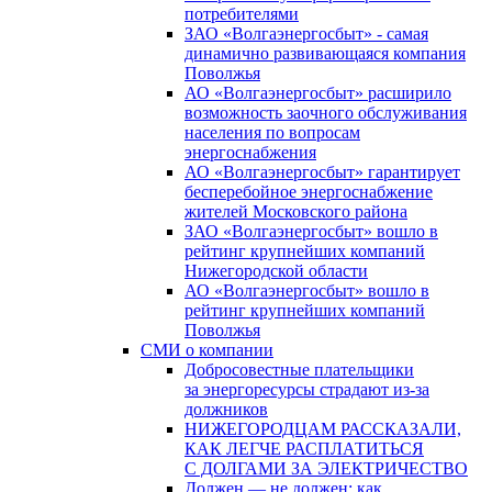
потребителями
ЗАО «Волгаэнергосбыт» - самая
динамично развивающаяся компания
Поволжья
АО «Волгаэнергосбыт» расширило
возможность заочного обслуживания
населения по вопросам
энергоснабжения
АО «Волгаэнергосбыт» гарантирует
бесперебойное энергоснабжение
жителей Московского района
ЗАО «Волгаэнергосбыт» вошло в
рейтинг крупнейших компаний
Нижегородской области
АО «Волгаэнергосбыт» вошло в
рейтинг крупнейших компаний
Поволжья
СМИ о компании
Добросовестные плательщики
за энергоресурсы страдают из-за
должников
НИЖЕГОРОДЦАМ РАССКАЗАЛИ,
КАК ЛЕГЧЕ РАСПЛАТИТЬСЯ
С ДОЛГАМИ ЗА ЭЛЕКТРИЧЕСТВО
Должен — не должен: как