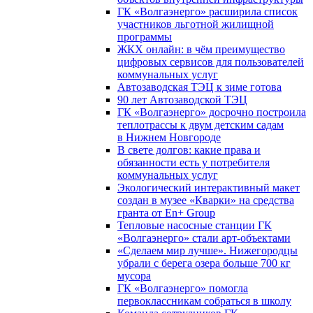
ГК «Волгаэнерго» расширила список
участников льготной жилищной
программы
ЖКХ онлайн: в чём преимущество
цифровых сервисов для пользователей
коммунальных услуг
Автозаводская ТЭЦ к зиме готова
90 лет Автозаводской ТЭЦ
ГК «Волгаэнерго» досрочно построила
теплотрассы к двум детским садам
в Нижнем Новгороде
В свете долгов: какие права и
обязанности есть у потребителя
коммунальных услуг
Экологический интерактивный макет
создан в музее «Кварки» на средства
гранта от En+ Group
Тепловые насосные станции ГК
«Волгаэнерго» стали арт-объектами
«Сделаем мир лучше». Нижегородцы
убрали с берега озера больше 700 кг
мусора
ГК «Волгаэнерго» помогла
первоклассникам собраться в школу