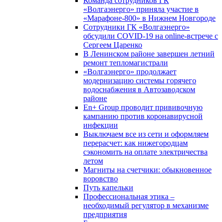
Команда сотрудников ГК
«Волгаэнерго» приняла участие в
«Марафоне-800» в Нижнем Новгороде
Сотрудники ГК «Волгаэнерго»
обсудили COVID-19 на online-встрече с
Сергеем Царенко
В Ленинском районе завершен летний
ремонт тепломагистрали
«Волгаэнерго» продолжает
модернизацию системы горячего
водоснабжения в Автозаводском
районе
En+ Group проводит прививочную
кампанию против коронавирусной
инфекции
Выключаем все из сети и оформляем
перерасчет: как нижегородцам
сэкономить на оплате электричества
летом
Магниты на счетчики: обыкновенное
воровство
Путь капельки
Профессиональная этика –
необходимый регулятор в механизме
предприятия