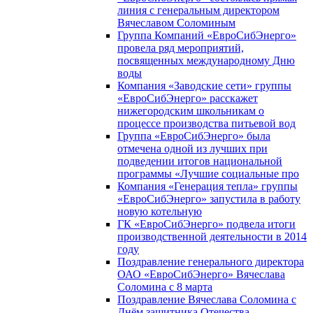
линия с генеральным директором
Вячеславом Соломиным
Группа Компаний «ЕвроСибЭнерго»
провела ряд мероприятий,
посвященных международному Дню
воды
Компания «Заводские сети» группы
«ЕвроСибЭнерго» расскажет
нижегородским школьникам о
процессе производства питьевой вод
Группа «ЕвроСибЭнерго» была
отмечена одной из лучших при
подведении итогов национальной
программы «Лучшие социальные про
Компания «Генерация тепла» группы
«ЕвроСибЭнерго» запустила в работу
новую котельную
ГК «ЕвроСибЭнерго» подвела итоги
производственной деятельности в 2014
году
Поздравление генерального директора
ОАО «ЕвроСибЭнерго» Вячеслава
Соломина с 8 марта
Поздравление Вячеслава Соломина с
Днём защитника Отечества