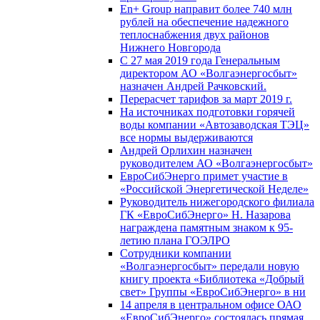
En+ Group направит более 740 млн
рублей на обеспечение надежного
теплоснабжения двух районов
Нижнего Новгорода
С 27 мая 2019 года Генеральным
директором АО «Волгаэнергосбыт»
назначен Андрей Рачковский.
Перерасчет тарифов за март 2019 г.
На источниках подготовки горячей
воды компании «Автозаводская ТЭЦ»
все нормы выдерживаются
Андрей Орлихин назначен
руководителем АО «Волгаэнергосбыт»
ЕвроСибЭнерго примет участие в
«Российской Энергетической Неделе»
Руководитель нижегородского филиала
ГК «ЕвроСибЭнерго» Н. Назарова
награждена памятным знаком к 95-
летию плана ГОЭЛРО
Сотрудники компании
«Волгаэнергосбыт» передали новую
книгу проекта «Библиотека «Добрый
свет» Группы «ЕвроСибЭнерго» в ни
14 апреля в центральном офисе ОАО
«ЕвроСибЭнерго» состоялась прямая