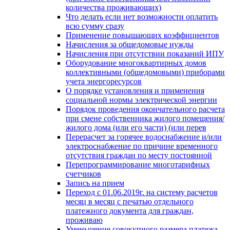
количества проживающих)
Что делать если нет возможности оплатить
всю сумму сразу
Применение повышающих коэффициентов
Начисления за общедомовые нужды
Начисления при отсутствии показаний ИПУ
Оборудование многоквартирных домов
коллективными (общедомовыми) приборами
учета энергоресурсов
О порядке установления и применения
социальной нормы электрической энергии
Порядок проведения окончательного расчета
при смене собственника жилого помещения/
жилого дома (или его части) (или перев
Перерасчет за горячее водоснабжение и/или
электроснабжение по причине временного
отсутствия граждан по месту постоянной
Перепрограммирование многотарифных
счетчиков
Запись на прием
Переход с 01.06.2019г. на систему расчетов
месяц в месяц с печатью отдельного
платежного документа для граждан,
проживаю
Уменьшение совокупного размера платежа