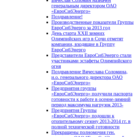
Вячеслав Соломин назначен
генеральным директором ОАО
«ЕвроСибЭнерго»
Поздравление!
Производственные показатели Группы
ЕвроСибЭнерго за 2013 год
День старта XXII зимних
Олимпийских игр в Сочи отметят
компании, входящие в Группу
ЕвроСибЭнерго
Представители ЕвроСибЭнерго стали
участниками эстафеты Олимпийского
огня
Поздравление Вячеслава Соломина,
и.о. генерального директора ОАО
«ЕвроСибЭнерго»
Предприятия группы
«ЕвроСибЭнерго» получили паспорта
готовности к работе в осенне-зимний
период максимума нагрузок 2013-
Предприятия Группы
«ЕвроСибЭнерго» подошли к
отопительному сезону 2013-2014 гг. в
полной технической готовности
Прекращены полномочия ген.