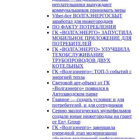
неплательщики вынуждают
коммунальщиков принимать меры
Viber-бот ВОЛГАЭНЕРГОСБЫТ
заработал для нижегородцев
ПО ФАКТУ ПОТРЕБЛЕНИЯ
ГК «ВОЛГАЭНЕРГО» ЗАПУСТИЛА
МОБИЛЬНОЕ ПРИЛОЖЕНИЕ ДЛЯ
ПОТРЕБИТЕЛЕЙ
ГК «ВОЛГАЭНЕРГО» УЛУЧШИЛА
ТЕХОБСЛУЖИВАНИЕ
ТРУБОПРОВОДОВ ДВУХ
КОТЕЛЬНЫХ
ГК «Волгаэнерго»: ТОП-5 событий с
энергией тепла
Световой арт-объект от ГК
«Волгаэнерго» появился в
Автозаводском парке
Главное — создать условия: и для
потребителей, и для сотрудников
Серию экологических мультфильмов
создали юные нижегородцы на грант
от En+ Group
ГК «Волгаэнерго» завершила
очередной этап модернизации
объектов внутренней инфраструктуры