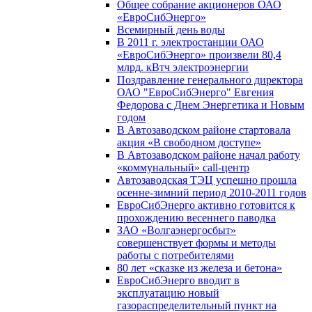
Общее собрание акционеров ОАО
«ЕвроСибЭнерго»
Всемирный день воды
В 2011 г. электростанции ОАО
«ЕвроСибЭнерго» произвели 80,4
млрд. кВтч электроэнергии
Поздравление генерального директора
ОАО "ЕвроСибЭнерго" Евгения
Федорова с Днем Энергетика и Новым
годом
В Автозаводском районе стартовала
акция «В свободном доступе»
В Автозаводском районе начал работу
«коммунальный» call-центр
Автозаводская ТЭЦ успешно прошла
осенне-зимний период 2010-2011 годов
ЕвроСибЭнерго активно готовится к
прохождению весеннего паводка
ЗАО «Волгаэнергосбыт»
совершенствует формы и методы
работы с потребителями
80 лет «сказке из железа и бетона»
ЕвроСибЭнерго вводит в
эксплуатацию новый
газораспределительный пункт на