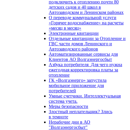
подключить к отоплению почти 80
детских садов и 40 школ в
Автозаводском и Ленинском районах
О переводе коммунальной услуги
«Горячее водоснабжение» на расчеты
«месяц в месяц»
Электронные квитанции
Отдельные квитанции за Отопление и
ГВС части домов Ленинского и
Автозаводского районов
Автоматизированные сервисы для
Клиентов АО Волгаэнергосбыт
Азбука потребителя_Для чего нужна
ежегодная корректировка платы за
отопление
ГК «Волгаэнерго» запустила
мобильное приложение для
потребителей
Умные счетчики. Интеллектуальная
система учета.
Меры безопасности
Злостный неплательщик? Злись
в темноте
Нерабочие дни в АО
"Волгаэнергосбыт"