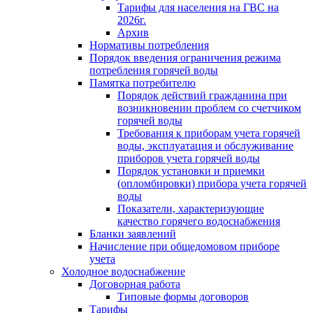
Тарифы для населения на ГВС на
2026г.
Архив
Нормативы потребления
Порядок введения ограничения режима
потребления горячей воды
Памятка потребителю
Порядок действий гражданина при
возникновении проблем со счетчиком
горячей воды
Требования к приборам учета горячей
воды, эксплуатация и обслуживание
приборов учета горячей воды
Порядок установки и приемки
(опломбировки) прибора учета горячей
воды
Показатели, характеризующие
качество горячего водоснабжения
Бланки заявлений
Начисление при общедомовом приборе
учета
Холодное водоснабжение
Договорная работа
Типовые формы договоров
Тарифы