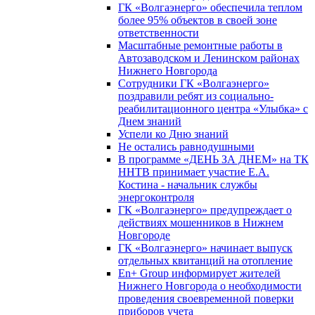
ГК «Волгаэнерго» обеспечила теплом
более 95% объектов в своей зоне
ответственности
Масштабные ремонтные работы в
Автозаводском и Ленинском районах
Нижнего Новгорода
Сотрудники ГК «Волгаэнерго»
поздравили ребят из социально-
реабилитационного центра «Улыбка» с
Днем знаний
Успели ко Дню знаний
Не остались равнодушными
В программе «ДЕНЬ ЗА ДНЕМ» на ТК
ННТВ принимает участие Е.А.
Костина - начальник службы
энергоконтроля
ГК «Волгаэнерго» предупреждает о
действиях мошенников в Нижнем
Новгороде
ГК «Волгаэнерго» начинает выпуск
отдельных квитанций на отопление
En+ Group информирует жителей
Нижнего Новгорода о необходимости
проведения своевременной поверки
приборов учета