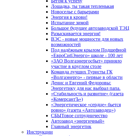
Бегом к успеху
Лошадка, ты такая тепленькая
Новоселье с барьерами
Энергия в крови!
Испытание зимой
Большое будущее автозаводской ТЭЦ
Разыскивается энергия!
ВЭС - новые мощности для новых
возможностей
Под надёжным крылом Подшефной
«ЕвроСибЭнерго» школе - 100 лет
«ЗАО Волгаэнергосбыт» приняло
участие в круглом столе
Команда лучших Туристы ГК
«Волгаэнерго» - первые в области
Денис и Евгений Федоровы:
Энергетику для нас выбрал папа.
«Стабильность и развитие» (газета
«КомерсантЪ»)
«Энергетическое «сердце» бьется
ровно» (газета «Автозаводец»)
СБЫТовое сотрудничество
Автозавод «энергичный»
Главный энергетик
Инструкции