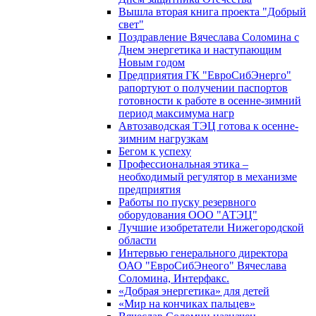
Вышла вторая книга проекта "Добрый
свет"
Поздравление Вячеслава Соломина с
Днем энергетика и наступающим
Новым годом
Предприятия ГК "ЕвроСибЭнерго"
рапортуют о получении паспортов
готовности к работе в осенне-зимний
период максимума нагр
Автозаводская ТЭЦ готова к осенне-
зимним нагрузкам
Бегом к успеху
Профессиональная этика –
необходимый регулятор в механизме
предприятия
Работы по пуску резервного
оборудования ООО "АТЭЦ"
Лучшие изобретатели Нижегородской
области
Интервью генерального директора
ОАО "ЕвроСибЭнеого" Вячеслава
Соломина, Интерфакс.
«Добрая энергетика» для детей
«Мир на кончиках пальцев»