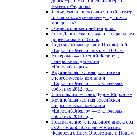
директора ОАО "ЕвроСибЭнерго"
Евгения Федорова
Я хочу уменьшить совокупный размер
платы за коммунальные услуги. Что
мне делать?
Открылся новый нефтепричал
Олег Дерипаска назначен генеральным
директором En+ Group
Под надёжным крылом Подшефной
«ЕвроСибЭнерго» школе - 100 лет
Интервью — Евгений Федоров,
генеральный директор
«Евросибэнерго»
Крупнейшая частная российская
энергетическая компания
«ЕвроСибЭнерго» — о ключевых
событиях 2012 года
Итоги акции «Стань Дедом Морозом»
Крупнейшая частная российская
энергетическая компания
«ЕвроСибЭнерго» — о ключевых
событиях 2012 года
Поздравление генерального директора
ОАО «ЕвроСибЭнерго» Евгения
Федорова с Днем Энергетика и Новым