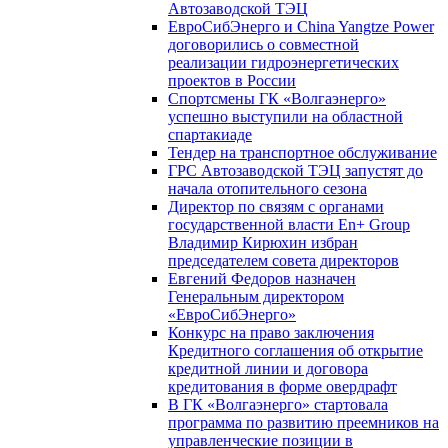
Автозаводской ТЭЦ
ЕвроСибЭнерго и China Yangtze Power
договорились о совместной
реализации гидроэнергетических
проектов в России
Спортсмены ГК «Волгаэнерго»
успешно выступили на областной
спартакиаде
Тендер на транспортное обслуживание
ГРС Автозаводской ТЭЦ запустят до
начала отопительного сезона
Директор по связям с органами
государственной власти En+ Group
Владимир Кирюхин избран
председателем совета директоров
Евгений Федоров назначен
Генеральным директором
«ЕвроСибЭнерго»
Конкурс на право заключения
Кредитного соглашения об открытие
кредитной линии и договора
кредитования в форме овердрафт
В ГК «Волгаэнерго» стартовала
программа по развитию преемников на
управленческие позиции в