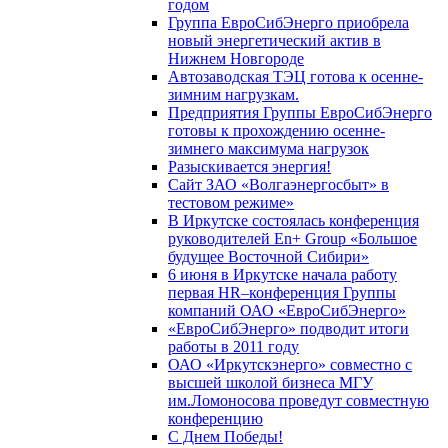
годом
Группа ЕвроСибЭнерго приобрела
новый энергетический актив в
Нижнем Новгороде
Автозаводская ТЭЦ готова к осенне-
зимним нагрузкам.
Предприятия Группы ЕвроСибЭнерго
готовы к прохождению осенне-
зимнего максимума нагрузок
Разыскивается энергия!
Сайт ЗАО «Волгаэнергосбыт» в
тестовом режиме»
В Иркутске состоялась конференция
руководителей En+ Group «Большое
будущее Восточной Сибири»
6 июня в Иркутске начала работу
первая HR–конференция Группы
компаний ОАО «ЕвроСибЭнерго»
«ЕвроСибЭнерго» подводит итоги
работы в 2011 году
ОАО «Иркутскэнерго» совместно с
высшей школой бизнеса МГУ
им.Ломоносова проведут совместную
конференцию
С Днем Победы!