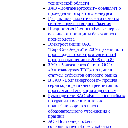
технической области
ЗАО «Волгаэнергосбыт» объявляет о
проведении открытого конкурса
График профилактического ремонта
систем горячего водоснабжения
Предприятия Группы «Волгаэнерго»
осваивают принципы бережливого
производства
Электростанции ОАО
"ЕвроСибЭнерго" в 2009 г увеличили
производство электроэнергии на 4
проц по сравнению с 2008 г до 82,
ЗАО «Волгаэнергосбыт» и ООО
«Автозаводская ТЭЦ» получили
статусы субъектов оптового рынка
В ЗАО «Волгаэнергосбыт» прошла
серия корпоративных тренингов по
программе «Генерация лидерства»
Руководители ЗАО «Волгаэнергосбыт»
поздравили воспитанников
подшефного дошкольного
образовательного учреждения с
праздни
АО «Волгаэнергосбыт»
совершенствует формы работы с