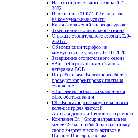
Начало отопительного сезона 2021-
2022
Изменение с 01.07.2021г. тарифов
на коммунальные услуги
Карта отключений энергоресурсов
Завершение отопительного сезона
О начале отопительного сезона 2020-
2021гг.
Об изменении тарифов на
коммунальные услуги с 01.07.2020г.
Завершение отопительного сезона
«ВолгаЭнерго» окажет помощь
ветеранам ВОВ
Потребителям «Волгаэнергосбыта»
проведут корректировку платы за
отопление
«Волгаэнергосбыт» открыл новый
офис обслуживания
ГК «Волгаэнерго» запустила новый
колл-центр для жителей
Автозаводского и Ленинского районов
Компания En+ Group направила не
менее 660 млн рублей на подготовку
своих энергетических активов в
Нижнем Новгороде к зим