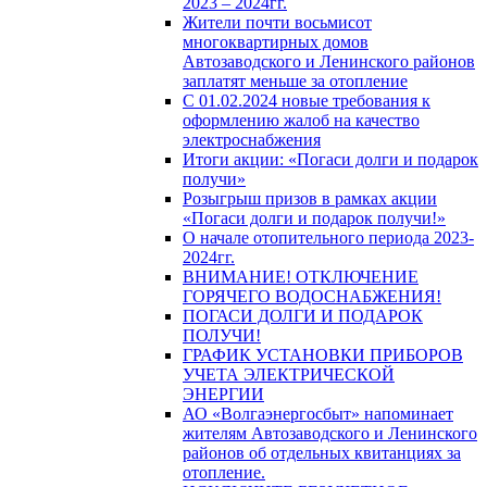
2023 – 2024гг.
Жители почти восьмисот
многоквартирных домов
Автозаводского и Ленинского районов
заплатят меньше за отопление
С 01.02.2024 новые требования к
оформлению жалоб на качество
электроснабжения
Итоги акции: «Погаси долги и подарок
получи»
Розыгрыш призов в рамках акции
«Погаси долги и подарок получи!»
О начале отопительного периода 2023-
2024гг.
ВНИМАНИЕ! ОТКЛЮЧЕНИЕ
ГОРЯЧЕГО ВОДОСНАБЖЕНИЯ!
ПОГАСИ ДОЛГИ И ПОДАРОК
ПОЛУЧИ!
ГРАФИК УСТАНОВКИ ПРИБОРОВ
УЧЕТА ЭЛЕКТРИЧЕСКОЙ
ЭНЕРГИИ
АО «Волгаэнергосбыт» напоминает
жителям Автозаводского и Ленинского
районов об отдельных квитанциях за
отопление.